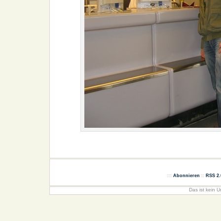
:::
Abonnieren
::
RSS 2.
Das ist kein U