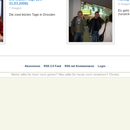
31.03.2006)
3 Image
7 Images
Es geht
zurueck
Die zwei letzten Tage in Dresden
:::
Abonnieren
::
RSS 2.0 Feed
::
RSS mit Kommentaren
::
Login
:::
Wohin willst Du heut' noch gehen? Was willst Du heute noch verstehen? (Tomte)