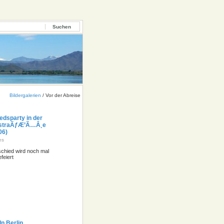
Bildergalerien
/
Vor der Abreise
edsparty in der
straÃƒÆ’Ã…Â¸e
06)
es
chied wird noch mal
efeiert
In Berlin