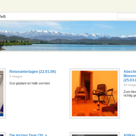
elt
Reiseunterlagen (22.01.06)
Abschi
Mosen
5 Images
(25.03.
Gut geplant ist halb verreist
43 Imag
Zum Abs
richtig g
Die letzten Tage (30. +
Abflug 