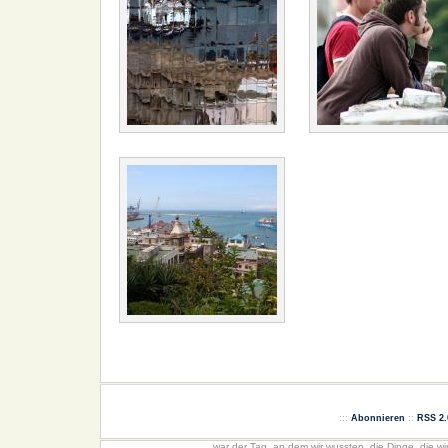
:::
Abonnieren
::
RSS 2.
...war der Tag, an dem wir wussten, die Dinge, die wi