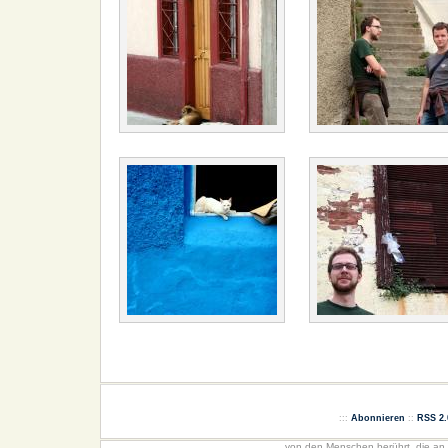
:::
Abonnieren
::
RSS 2.
...von den Menschen berührt, die a