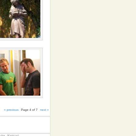
« previous
Page 4 of 7
next »
uhe. (Kettcar)