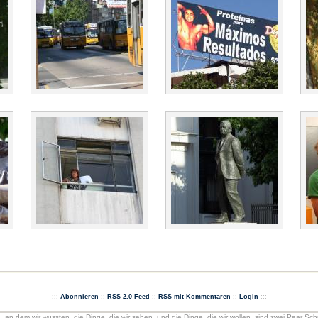
:::
Abonnieren
::
RSS 2.0 Feed
::
RSS mit Kommentaren
::
Login
:::
g, an dem wir wussten, die Dinge, die wir sehen, und die Dinge, die wir wollen, sind zwei Paar Sch